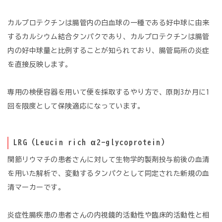
カルプロテクチンは腸管内の白血球の一種である好中球に由来
するカルシウム結合タンパクであり、カルプロテクチンは腸管
内の好中球量と比例することが知られており、腸管局所の炎症
を直接反映します。
専用の検便容器を用いて便を採取するやり方で、原則3か月に1
回を限度として保険適応になっています。
LRG（Leucin rich α2-glycoprotein）
関節リウマチの患者さんに対して生物学的製剤投与前後の血清
を用いた解析で、変動するタンパクとして同定された新規の血
清マーカーです。
炎症性腸疾患の患者さんの内視鏡的活動性や臨床的活動性と相