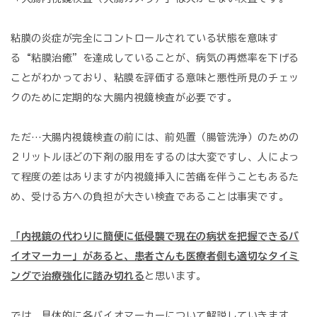
粘膜の炎症が完全にコントロールされている状態を意味す
る“粘膜治癒”を達成していることが、病気の再燃率を下げる
ことがわかっており、粘膜を評価する意味と悪性所見のチェッ
クのために定期的な大腸内視鏡検査が必要です。
ただ…大腸内視鏡検査の前には、前処置（腸管洗浄）のための
２リットルほどの下剤の服用をするのは大変ですし、人によっ
て程度の差はありますが内視鏡挿入に苦痛を伴うこともあるた
め、受ける方への負担が大きい検査であることは事実です。
「内視鏡の代わりに簡便に低侵襲で現在の病状を把握できるバ
イオマーカー」があると、患者さんも医療者側も適切なタイミ
ングで治療強化に踏み切れる
と思います。
では、具体的に各バイオマーカーについて解説していきます。