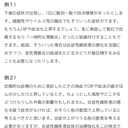
例１）
下痢の症状が出現し、1日に数回～数十回水様便があったとしま
す。細菌性やウイルス性の腸炎でもそういった症状がでます。
もちろんCRPや血沈も上昇するでしょう。急に発症して数日で改
善するなら「一時的な胃腸炎」だったと結論付けすることもで
きます。結局、そういった場合は炎症性腸疾患の悪化を念頭に
おきつつ、急性胃腸炎の経過をたどるかどうか数日様子をみる
ことも必要になったりします。
例２）
定期的な診療のために受診したときの採血でCRPや血沈の値がほ
んの少しだけ上昇しているとき。ちょっとした風邪やどこかを
ぶつけたりした外傷の影響かもしれません。炎症性腸疾患の悪
化を疑う症状がなければ、おそらく他の要因で上昇していると
考えるべきだと思います。炎症が上がりうる他の要素を考える
必要がありますが、炎症性腸疾患自体の治療強化をこの時点で