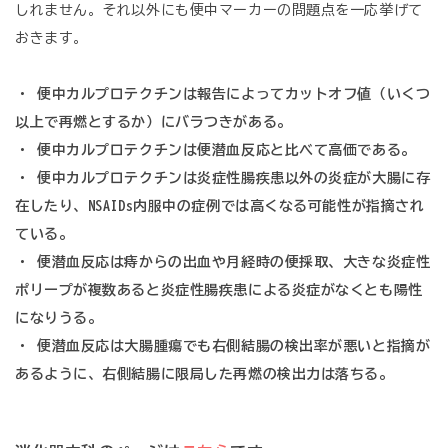
しれません。それ以外にも便中マーカーの問題点を一応挙げて
おきます。
・ 便中カルプロテクチンは報告によってカットオフ値（いくつ
以上で再燃とするか）にバラつきがある。
・ 便中カルプロテクチンは便潜血反応と比べて高価である。
・ 便中カルプロテクチンは炎症性腸疾患以外の炎症が大腸に存
在したり、NSAIDs内服中の症例では高くなる可能性が指摘され
ている。
・ 便潜血反応は痔からの出血や月経時の便採取、大きな炎症性
ポリープが複数あると炎症性腸疾患による炎症がなくとも陽性
になりうる。
・ 便潜血反応は大腸腫瘍でも右側結腸の検出率が悪いと指摘が
あるように、右側結腸に限局した再燃の検出力は落ちる。