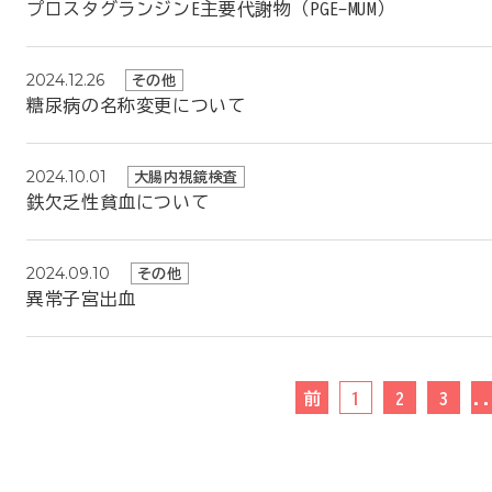
プロスタグランジンE主要代謝物（PGE-MUM）
2024.12.26
その他
糖尿病の名称変更について
2024.10.01
大腸内視鏡検査
鉄欠乏性貧血について
2024.09.10
その他
異常子宮出血
1
2
3
.