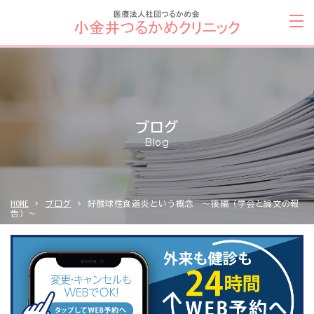
ブログ
Blog
HOME
ブログ
好酸球性食道炎という概念 ～後編（学会と論文の報
告）～